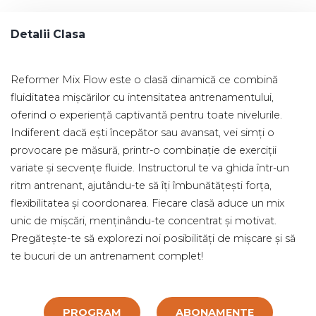
Detalii Clasa
Reformer Mix Flow este o clasă dinamică ce combină
fluiditatea mișcărilor cu intensitatea antrenamentului,
oferind o experiență captivantă pentru toate nivelurile.
Indiferent dacă ești începător sau avansat, vei simți o
provocare pe măsură, printr-o combinație de exerciții
variate și secvențe fluide. Instructorul te va ghida într-un
ritm antrenant, ajutându-te să îți îmbunătățești forța,
flexibilitatea și coordonarea. Fiecare clasă aduce un mix
unic de mișcări, menținându-te concentrat și motivat.
Pregătește-te să explorezi noi posibilități de mișcare și să
te bucuri de un antrenament complet!
PROGRAM
ABONAMENTE