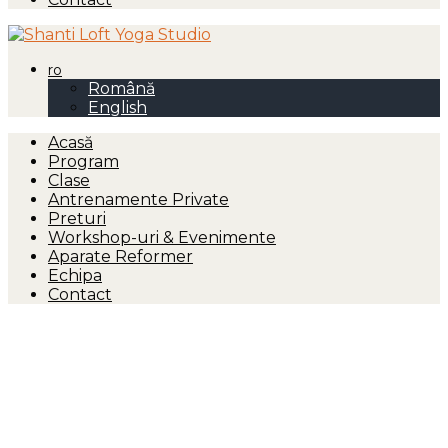
ro
Română
English
Acasă
Program
Clase
Antrenamente Private
Preturi
Workshop-uri & Evenimente
Aparate Reformer
Echipa
Contact
Yin Yoga: Liniștea începe
cu tine