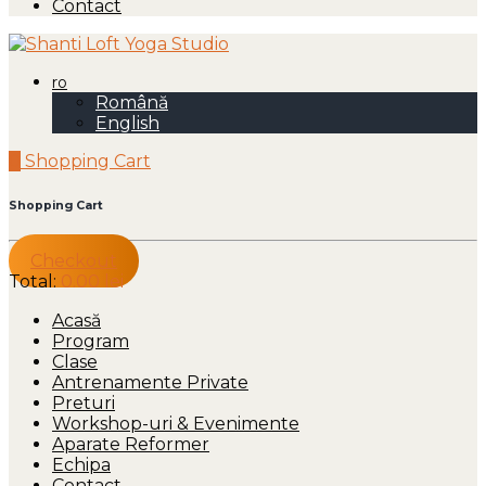
Contact
ro
Română
English
0
Shopping Cart
Shopping Cart
Checkout
Total:
0.00
lei
Acasă
Program
Clase
Antrenamente Private
Preturi
Workshop-uri & Evenimente
Aparate Reformer
Echipa
Contact