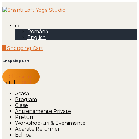
ro
Română
English
0
Shopping Cart
Shopping Cart
Checkout
Total:
0.00
lei
Acasă
Program
Clase
Antrenamente Private
Preturi
Workshop-uri & Evenimente
Aparate Reformer
Echipa