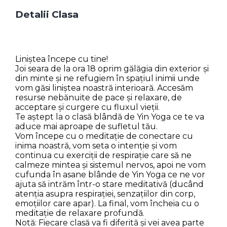
Detalii Clasa
Liniștea începe cu tine!
Joi seara de la ora 18 oprim gălăgia din exterior și
din minte și ne refugiem în spațiul inimii unde
vom găsi liniștea noastră interioară. Accesăm
resurse nebănuite de pace și relaxare, de
acceptare și curgere cu fluxul vieții.
Te aștept la o clasă blândă de Yin Yoga ce te va
aduce mai aproape de sufletul tău.
Vom începe cu o meditație de conectare cu
inima noastră, vom seta o intenție și vom
continua cu exerciții de respirație care să ne
calmeze mintea și sistemul nervos, apoi ne vom
cufunda în asane blânde de Yin Yoga ce ne vor
ajuta să intrăm într-o stare meditativă (ducând
atenția asupra respirației, senzațiilor din corp,
emoțiilor care apar). La final, vom încheia cu o
meditație de relaxare profundă.
Notă: Fiecare clasă va fi diferită și vei avea parte