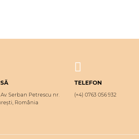
SĂ
TELEFON
t. Av. Serban Petrescu nr.
(+4) 0763 056 932
urești, România