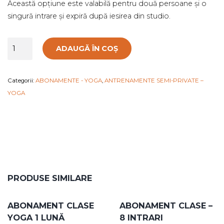
Această opțiune este valabilă pentru două persoane și o
singură intrare și expiră după iesirea din studio.
Cantitate
ADAUGĂ ÎN COȘ
Sesiuni
private
Yoga
Categorii:
ABONAMENTE - YOGA
,
ANTRENAMENTE SEMI-PRIVATE –
(2
YOGA
persoane)
-
1
sesiune
PRODUSE SIMILARE
ABONAMENT CLASE
ABONAMENT CLASE –
YOGA 1 LUNĂ
8 INTRARI