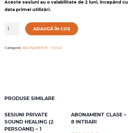
Aceste sesiuni au o valabilitate de 2 luni, începând cu
data primei utilizări.
Cantitate
ADAUGĂ ÎN COȘ
PROMO
VARA:
Abonament
Categorie:
ABONAMENTE - YOGA
nelimitat
clase
yoga
2
luni
PRODUSE SIMILARE
SESIUNI PRIVATE
ABONAMENT CLASE –
SOUND HEALING (2
8 INTRARI
PERSOANE) – 1